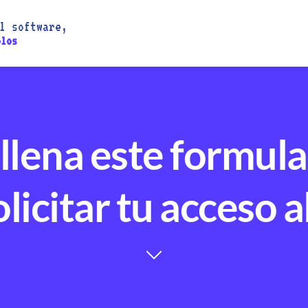
l software,
olos
llena este formula
olicitar tu acceso 