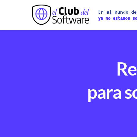
En el mundo de
ya no estamos s
Re
para s